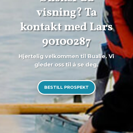
visning? Ta
kontakt med Lars
90100287
Hjertelig velkommen til Bualie. Vi
gleder oss til å se deg.
BESTILL PROSPEKT