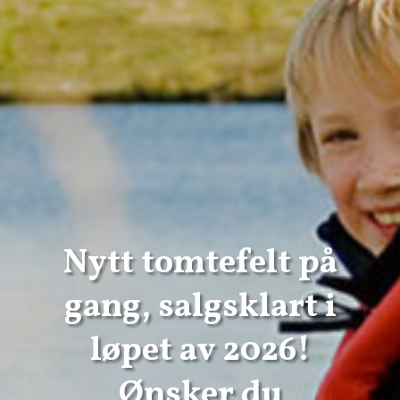
Nytt tomtefelt på
gang, salgsklart i
løpet av 2026!
Ønsker du