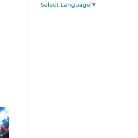
Select Language
▼
R
EIENDOM
HVA SKJER?