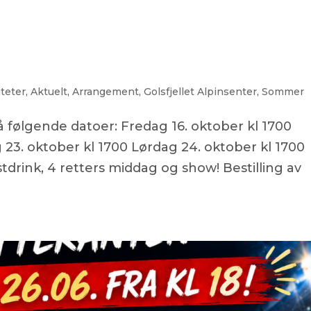
T
WEBKAMERA
ÅPNINGSTIDER
SOMMER
VINTE
iteter
,
Aktuelt
,
Arrangement
,
Golsfjellet Alpinsenter
,
Sommer
å følgende datoer: Fredag 16. oktober kl 1700
 23. oktober kl 1700 Lørdag 24. oktober kl 1700
mstdrink, 4 retters middag og show! Bestilling av