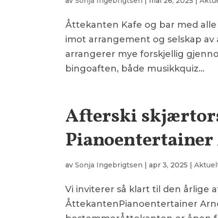
av
Sonja Ingebrigtsen
|
mai 26, 2025
|
Aktu
Åttekanten Kafe og bar med alle r
imot arrangement og selskap av a
arrangerer mye forskjellig gjenno
bingoaften, både musikkquiz...
Afterski skjærto
Pianoentertainer
av
Sonja Ingebrigtsen
|
apr 3, 2025
|
Aktuel
Vi inviterer så klart til den årlige
ÅttekantenPianoentertainer Arnegu