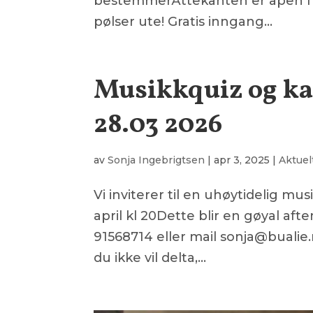
bestemmerÅttekanten er åpen fra kl
pølser ute! Gratis inngang...
Musikkquiz og ka
28.03 2026
av
Sonja Ingebrigtsen
|
apr 3, 2025
|
Aktuel
Vi inviterer til en uhøytidelig m
april kl 20Dette blir en gøyal afte
91568714 eller mail sonja@bualie.
du ikke vil delta,...