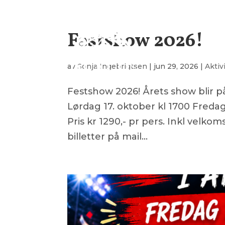
Festshow 2026!
KONTAK
av
Sonja Ingebrigtsen
|
jun 29, 2026
|
Aktiv
Festshow 2026! Årets show blir p
Lørdag 17. oktober kl 1700 Fredag
Pris kr 1290,- pr pers. Inkl velko
billetter på mail...