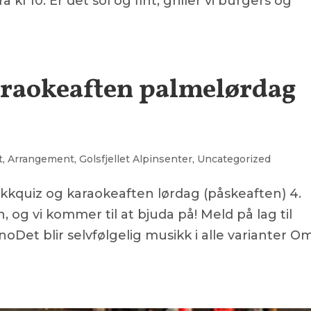
 10. Er det sol og fint, griller vi burgers og
raokeaften palmelørdag
t
,
Arrangement
,
Golsfjellet Alpinsenter
,
Uncategorized
usikkquiz og karaokeaften lørdag (påskeaften) 4.
n, og vi kommer til at bjuda på! Meld på lag til
noDet blir selvfølgelig musikk i alle varianter O