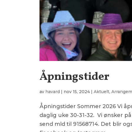
Åpningstider
av
havard
|
nov 15, 2024
|
Aktuelt
,
Arrange
Åpningstider Sommer 2026 Vi åpne
daglig uke 30-31-32. Vi ønsker p
send mld til 91568714. Det blir og