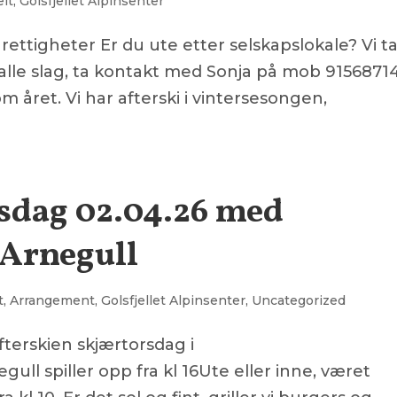
elt
,
Golsfjellet Alpinsenter
ettigheter Er du ute etter selskapslokale? Vi t
lle slag, ta kontakt med Sonja på mob 91568714
m året. Vi har afterski i vintersesongen,
rsdag 02.04.26 med
 Arnegull
t
,
Arrangement
,
Golsfjellet Alpinsenter
,
Uncategorized
 afterskien skjærtorsdag i
ll spiller opp fra kl 16Ute eller inne, været