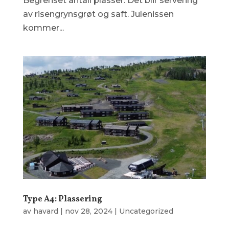
Begrenset antall plasser. Det blir servering
av risengrynsgrøt og saft. Julenissen
kommer...
Type A4: Plassering
av
havard
|
nov 28, 2024
|
Uncategorized