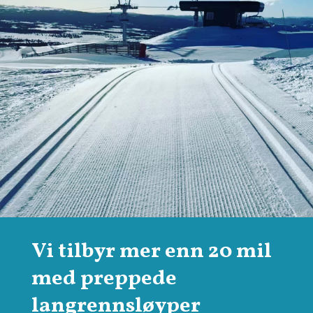
Vi tilbyr mer enn 20 mil
med preppede
langrennsløyper