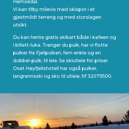
Hemsedal.
Vi kan tilby milevis med skispor i et
gjestmildt terreng og med storslagen
utsikt.
Du kan hente gratis skikart både i kafeen og
i billett-luka. Trenger du pulk, har vi flotte
pulker fra Fjellpulken, fem enkle og en
dobbel-pulk, til leie. Se skiutleie for priser.
Oset Høyfjellshotell har også pulker,
langrennsski og sko til utleie, tlf 32079500.